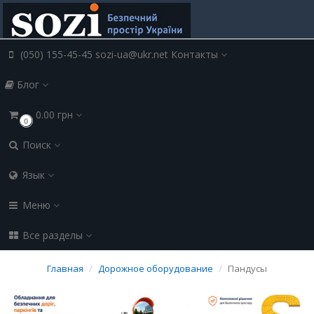
×
Мова магазину
(050) 155-45-45 sozi-ua@ukr.net
Контакты
Оберіть будь ласка мову магазину
Russian
Українська
Блог
Закрити
0.00 грн
0
Поиск
Язык
Меню
Все разделы
Главная
Дорожное оборудование
Пандусы