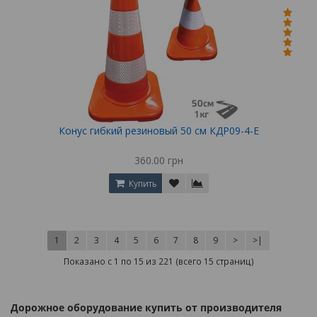
Конус гибкий резиновый 50 см КДР09-4-Е
360.00 грн
Купить
1
2
3
4
5
6
7
8
9
>
>|
Показано с 1 по 15 из 221 (всего 15 страниц)
Дорожное оборудование купить от производителя