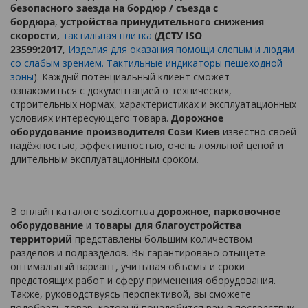
безопасного заезда на бордюр / съезда с
бордюра
,
устройства принудительного снижения
скорости,
тактильная плитка
(
ДСТУ ISO
23599:2017
,
Изделия для оказания помощи слепым и людям
со слабым зрением. Тактильные индикаторы пешеходной
зоны
). Каждый потенциальный клиент сможет
ознакомиться с документацией о технических,
строительных нормах, характеристиках и эксплуатационных
условиях интересующего товара.
Дорожное
оборудование производителя Сози Киев
известно своей
надёжностью, эффективностью, очень лояльной ценой и
длительным эксплуатационным сроком.
В онлайн каталоге sozi.com.ua
дорожное
,
парковочное
оборудование
и т
овары для благоустройства
территорий
представлены большим количеством
разделов и подразделов. Вы гарантировано отыщете
оптимальный вариант, учитывая объемы и сроки
предстоящих работ и сферу применения оборудования.
Также, руководствуясь перспективой, вы сможете
подобрать товар, который понадобится вам в последствии