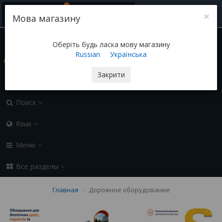
×
Мова магазину
(050) 155-45-45 sozi-ua@ukr.net
Контакты
Оберіть будь ласка мову магазину
Russian
Українська
Блог
Закрити
0.00 грн
0
Поиск
Язык
Меню
Все разделы
Главная
Дорожное оборудование