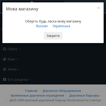
×
Мова магазину
(050) 155-45-45 sozi-ua@ukr.net
Контакты
Оберіть будь ласка мову магазину
Russian
Українська
Блог
Закрити
0.00 грн
0
Поиск
Язык
Меню
Все разделы
Главная
Дорожное оборудование
Временные дорожные ограждения
Дорожные барьеры
ДБ05-2000 красный дорожный барьер безопасности 2 метра