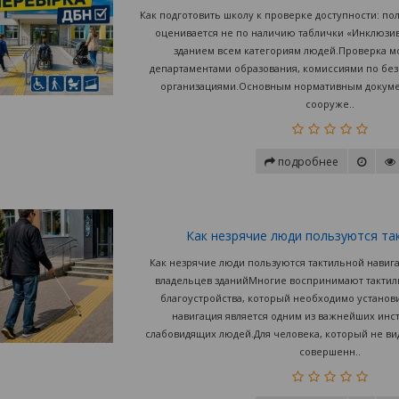
Как подготовить школу к проверке доступности: по
оценивается не по наличию таблички «Инклюзив
зданием всем категориям людей.Проверка м
департаментами образования, комиссиями по бе
организациями.Основным нормативным документ
сооруже..
подробнее
Как незрячие люди пользуются та
Как незрячие люди пользуются тактильной навиг
владельцев зданийМногие воспринимают тактил
благоустройства, который необходимо установи
навигация является одним из важнейших инс
слабовидящих людей.Для человека, который не ви
совершенн..