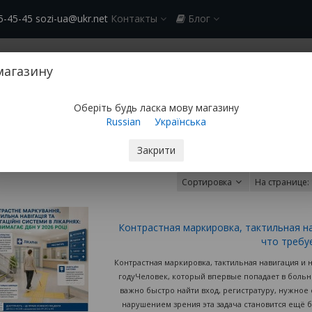
5-45-45 sozi-ua@ukr.net
Контакты
Блог
арьерность
Мобильные ограждения
Нас выбрали:
Доставка 
магазину
Оберіть будь ласка мову магазину
г
Russian
Українська
Закрити
Сортировка
На странице:
Контрастная маркировка, тактильная н
что требу
Контрастная маркировка, тактильная навигация и 
годуЧеловек, который впервые попадает в больни
важно быстро найти вход, регистратуру, нужное
нарушением зрения эта задача становится ещё