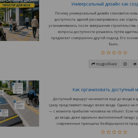
Универсальный дизайн: как соз
Почему универсальный дизайн становится нов
доступность зданий рассматривалась как отдел
устанавливались после завершения строительства, 
вопросы доступности решались путём адапта
предлагает совершенно другой подход. Его основ
было..
подробнее
Как организовать доступный м
Доступный маршрут начинается ещё до входа в з
сразу представляет пандус возле входа. Однако н
— с момента прибытия человека на объект. Если ч
до входа, даже идеально выполненный пандус 
современные принципы безбарьерности предпо