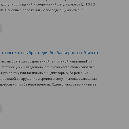
доступности зданий и сооружений регулируются ДБН В.2.2-
ний. Основные положения» с последующими изменен..
каторы: что выбрать для безбарьерного объекта
: что выбрать для современной тактильной навигацииПри
застройщики и владельцы объектов часто сталкиваются с
льную плитку или тактильные индикаторы?Оба решения
ии людей с нарушением зрения и могут использоваться для
 требованиями безбарьерности. Однако каждое из них имеет