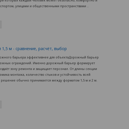
при которых каждый человек может безопасно, комфортно и
нспортом, улицами и общественными пространствами ..
1,5 м - сравнение, расчёт, выбор
орожного барьера эффективнее для объектаДорожный барьер
орожных ограждений. Именно дорожный барьер формирует
оздаёт зону ремонта и защищает персонал. От длины секции
номика монтажа, количество стыков и устойчивость всей
 решение обычно принимается между форматом 1,5 м и 2 м.