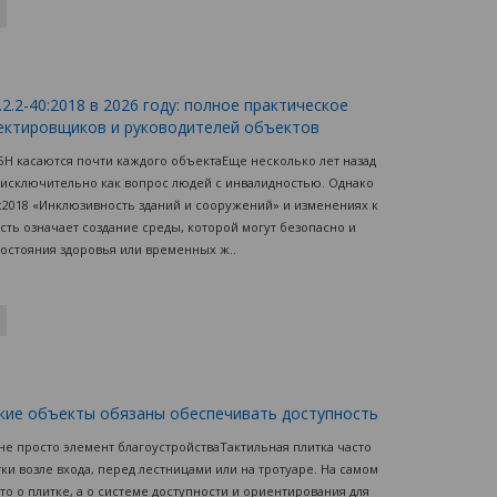
.2-40:2018 в 2026 году: полное практическое
оектировщиков и руководителей объектов
БН касаются почти каждого объектаЕще несколько лет назад
исключительно как вопрос людей с инвалидностью. Однако
:2018 «Инклюзивность зданий и сооружений» и изменениях к
сть означает создание среды, которой могут безопасно и
состояния здоровья или временных ж..
акие объекты обязаны обеспечивать доступность
 не просто элемент благоустройстваТактильная плитка часто
ки возле входа, перед лестницами или на тротуаре. На самом
то о плитке, а о системе доступности и ориентирования для