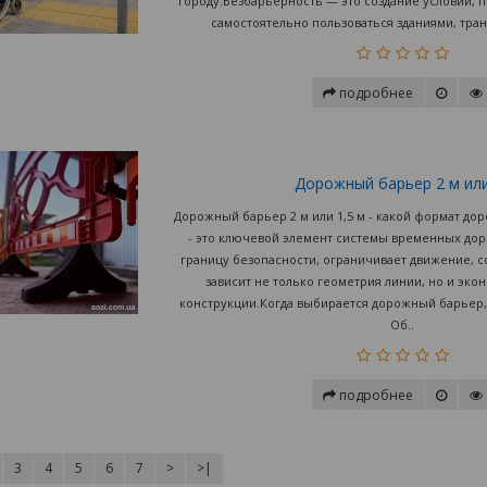
городу.Безбарьерность — это создание условий, 
самостоятельно пользоваться зданиями, тра
подробнее
Дорожный барьер 2 м или 
Дорожный барьер 2 м или 1,5 м - какой формат д
- это ключевой элемент системы временных д
границу безопасности, ограничивает движение, с
зависит не только геометрия линии, но и эко
конструкции.Когда выбирается дорожный барьер,
Об..
подробнее
3
4
5
6
7
>
>|