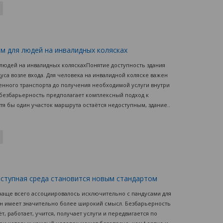
ым для людей на инвалидных колясках
я людей на инвалидных коляскахПонятие доступность здания
уса возле входа. Для человека на инвалидной коляске важен
енного транспорта до получения необходимой услуги внутри
езбарьерность предполагает комплексный подход к
тя бы один участок маршрута остаётся недоступным, здание..
оступная среда становится новым стандартом
чаще всего ассоциировалось исключительно с пандусами для
ин имеет значительно более широкий смысл. Безбарьерность
т, работает, учится, получает услуги и передвигается по