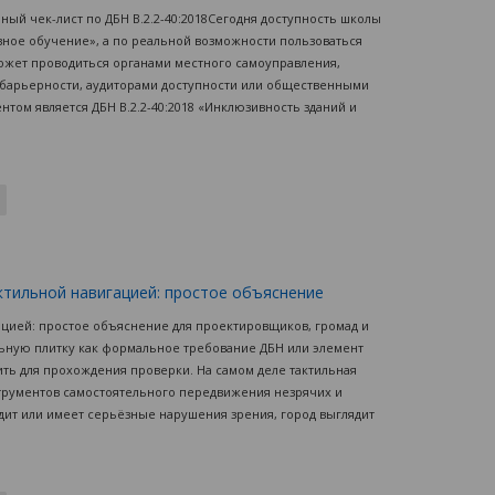
лный чек-лист по ДБН В.2.2-40:2018Сегодня доступность школы
ное обучение», а по реальной возможности пользоваться
ожет проводиться органами местного самоуправления,
збарьерности, аудиторами доступности или общественными
ом является ДБН В.2.2-40:2018 «Инклюзивность зданий и
ктильной навигацией: простое объяснение
ацией: простое объяснение для проектировщиков, громад и
ьную плитку как формальное требование ДБН или элемент
ть для прохождения проверки. На самом деле тактильная
трументов самостоятельного передвижения незрячих и
дит или имеет серьёзные нарушения зрения, город выглядит