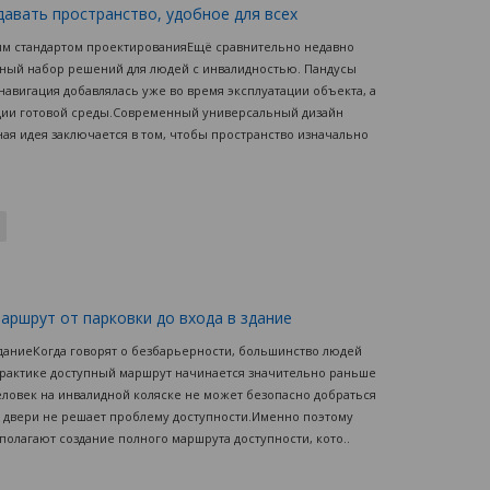
давать пространство, удобное для всех
ым стандартом проектированияЕщё сравнительно недавно
ьный набор решений для людей с инвалидностью. Пандусы
навигация добавлялась уже во время эксплуатации объекта, а
ции готовой среды.Современный универсальный дизайн
ная идея заключается в том, чтобы пространство изначально
аршрут от парковки до входа в здание
даниеКогда говорят о безбарьерности, большинство людей
а практике доступный маршрут начинается значительно раньше
еловек на инвалидной коляске не может безопасно добраться
у двери не решает проблему доступности.Именно поэтому
лагают создание полного маршрута доступности, кото..