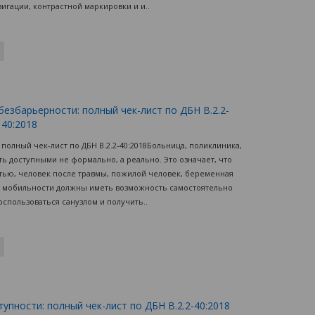
гации, контрастной маркировки и и..
безбарьерности: полный чек-лист по ДБН В.2.2-
40:2018
 полный чек-лист по ДБН В.2.2-40:2018Больница, поликлиника,
 доступными не формально, а реально. Это означает, что
стью, человек после травмы, пожилой человек, беременная
 мобильности должны иметь возможность самостоятельно
оспользоваться санузлом и получить..
упности: полный чек-лист по ДБН В.2.2-40:2018