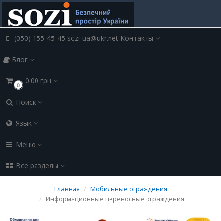
(050) 155-45-45 sozi-ua@ukr.net
Контакты
Блог
0.00 грн
0
Поиск
Язык
Меню
Все разделы
Главная
Мобильные ограждения
Информационные переносные ограждения