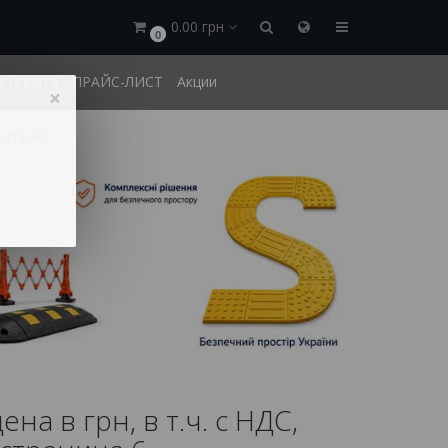
0.00 грн
0
и оплата
ПРАЙС-ЛИСТ
Акции
×
иторий
а в грн, в т.ч. с НДС,