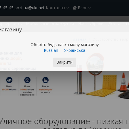
5-45-45 sozi-ua@ukr.net
Контакты
Блог
арьерность
Мобильные ограждения
Нас выбрали:
Доставка 
магазину
Главная
Обустройство терр
Оберіть будь ласка мову магазину
Russian
Українська
Закрити
Уличное оборудование - низкая цен