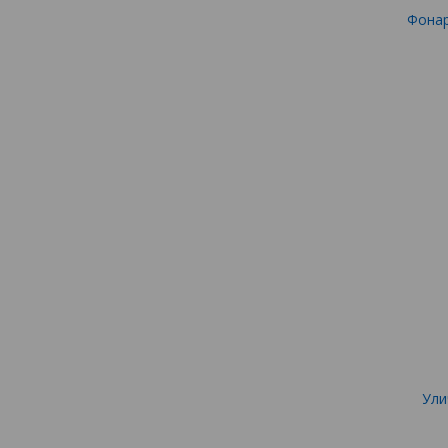
Фонар
Ули