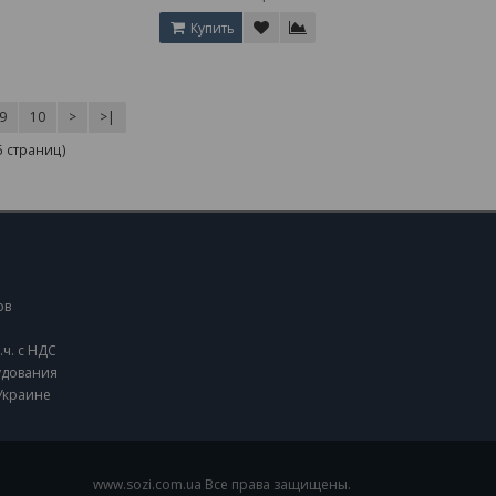
Купить
9
10
>
>|
5 страниц)
ов
.ч. с НДС
удования
 Украине
www.sozi.com.ua Все права защищены.