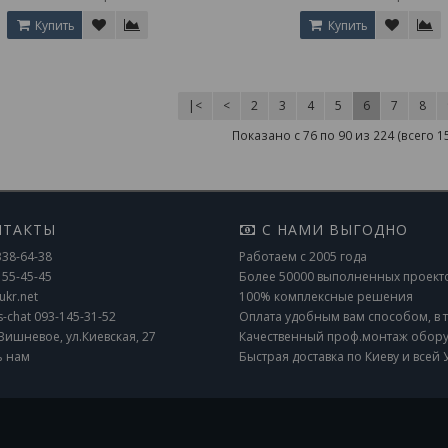
Купить
Купить
|<
<
2
3
4
5
6
7
8
Показано с 76 по 90 из 224 (всего 1
ТАКТЫ
С НАМИ ВЫГОДНО
338-64-38
Работаем с 2005 года
155-45-45
Более 50000 выполненных проект
ukr.net
100% комплексные решения
s-chat 093-145-31-52
Оплата удобным вам способом, в т
Вишневое, ул.Киевская, 27
Качественный проф.монтаж обор
ь нам
Быстрая доставка по Киеву и всей