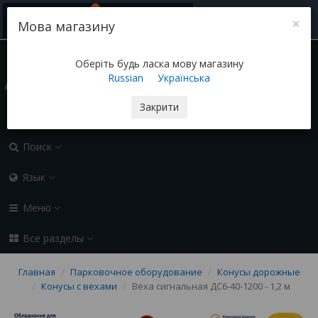
×
Мова магазину
(050) 155-45-45 sozi-ua@ukr.net
Контакты
Оберіть будь ласка мову магазину
Russian
Українська
Блог
Закрити
0.00 грн
0
Поиск
Язык
Меню
Все разделы
Главная
Парковочное оборудование
Конусы дорожные
Конусы с вехами
Веха сигнальная ДС6-40-1200 - 1,2 м