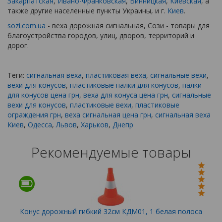
Закарпатская
,
Ивано-Франковская
,
Винницкая
,
Киевская
, а
также другие населенные пункты Украины, и г.
Киев
.
sozi.com.ua
- веха дорожная сигнальная, Сози - товары для
благоустройства городов, улиц, дворов, территорий и
дорог.
Теги:
сигнальная веха
,
пластиковая веха
,
сигнальные вехи
,
вехи для конусов
,
пластиковые палки для конусов
,
палки
для конусов цена грн
,
веха для конуса цена грн
,
сигнальные
вехи для конусов
,
пластиковые вехи
,
пластиковые
ограждения грн
,
веха сигнальная цена грн
,
сигнальная веха
Киев
,
Одесса
,
Львов
,
Харьков
,
Днепр
Рекомендуемые товары
Конус дорожный гибкий 32см КДМ01, 1 белая полоса