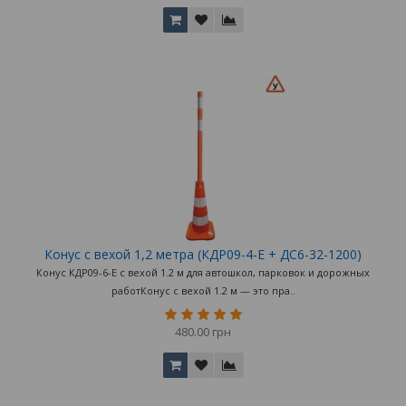
Конус с вехой 1,2 метра (КДР09-4-Е + ДС6-32-1200)
Конус КДР09-6-Е с вехой 1.2 м для автошкол, парковок и дорожных
работКонус с вехой 1.2 м — это пра..
480.00 грн