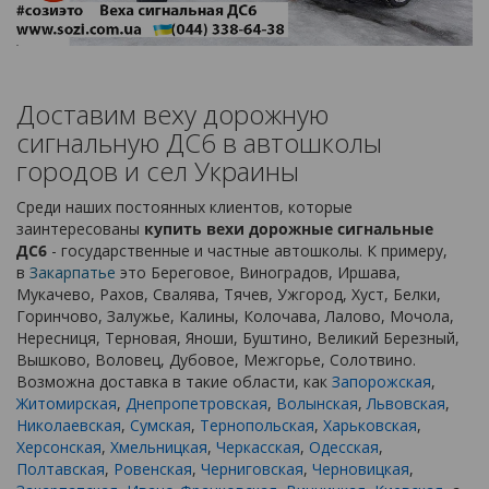
Доставим веху дорожную
сигнальную ДС6 в автошколы
городов и сел Украины
Среди наших постоянных клиентов, которые
заинтересованы
купить вехи дорожные сигнальные
ДС6
- государственные и частные автошколы. К примеру,
в
Закарпатье
это Береговое, Виноградов, Иршава,
Мукачево, Рахов, Свалява, Тячев, Ужгород, Хуст, Белки,
Горинчово, Залужье, Калины, Колочава, Лалово, Мочола,
Нересниця, Терновая, Яноши, Буштино, Великий Березный,
Вышково, Воловец, Дубовое, Межгорье, Солотвино.
Возможна доставка в такие области, как
Запорожская
,
Житомирская
,
Днепропетровская
,
Волынская
,
Львовская
,
Николаевская
,
Сумская
,
Тернопольская
,
Харьковская
,
Херсонская
,
Хмельницкая
,
Черкасская
,
Одесская
,
Полтавская
,
Ровенская
,
Черниговская
,
Черновицкая
,