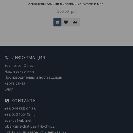
оснащены самими высокими конусами и мог..
500.00 грн
ИНФОРМАЦИЯ
Sozi - это... О нас
Наши заказчики
Производителям и поставщикам
Карта сайта
Блог
КОНТАКТЫ
+38 044 338-64-38
+38 050 155-45-45
sozi-ua@ukr.net
viber-sms-chat 093-145-31-52
СКЛАД - Вишневое, ул.Киевская, 27