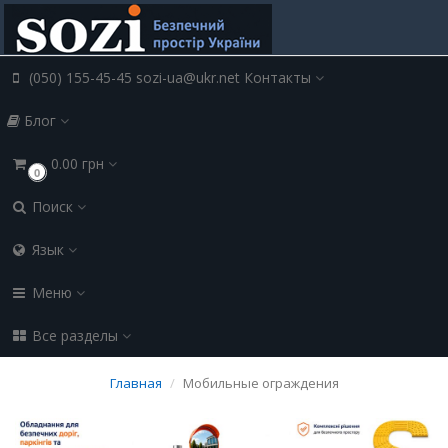
(050) 155-45-45 sozi-ua@ukr.net
Контакты
Блог
0.00 грн
0
Поиск
Язык
Меню
Все разделы
Главная
Мобильные ограждения