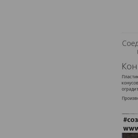
Соед
Кон
Пластик
конусов
огради
Произво