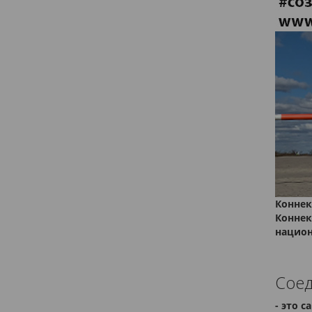
Коннек
Коннек
национ
Соед
- это 