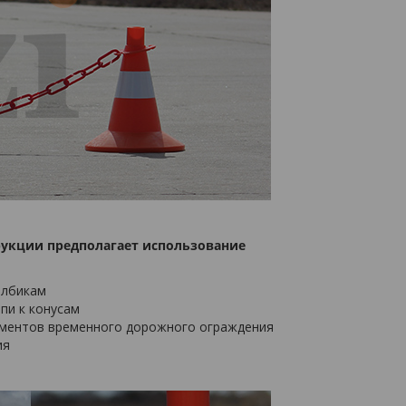
рукции предполагает использование
олбикам
пи к конусам
ементов временного дорожного ограждения
ия