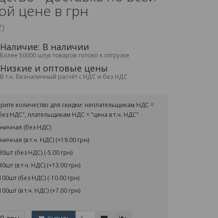
ой цене в грн
2)
Наличие: В наличии
Более 50000 штук товаров готово к отгрузке
Низкие и оптовые цены
В т.ч. безналичный расчёт с НДС и без НДС
рите количество для скидки: неплательщикам НДС =
без НДС", плательщикам НДС = "цена в т.ч. НДС"
ничная (без НДС)
ничная (в т.ч. НДС) (+19.00 грн)
30шт (без НДС) (-5.00 грн)
30шт (в т.ч. НДС) (+13.00 грн)
100шт (без НДС) (-10.00 грн)
100шт (в т.ч. НДС) (+7.00 грн)