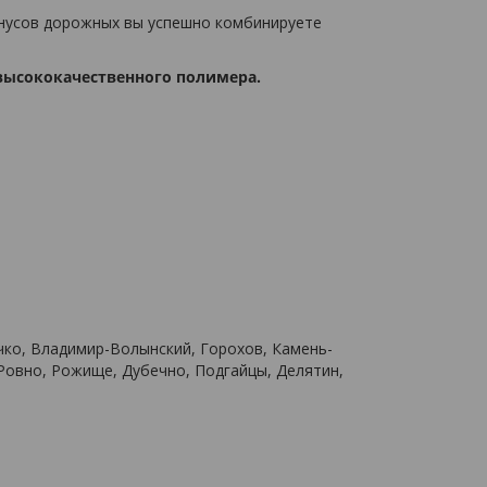
онусов дорожных вы успешно комбинируете
 высококачественного полимера.
чко, Владимир-Волынский, Горохов, Камень-
Ровно, Рожище, Дубечно, Подгайцы, Делятин,