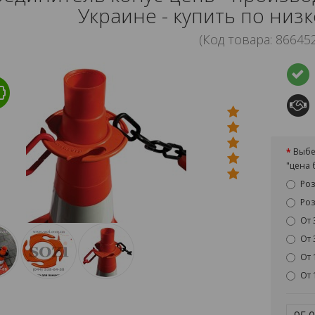
Украине - купить по низк
(Код товара: 86645
Выбе
"цена 
Роз
Роз
От 
От 
От 
От 