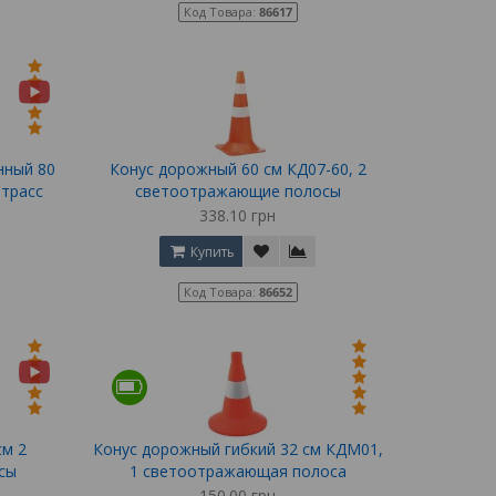
Код Товара:
86617
нный 80
Конус дорожный 60 см КД07-60, 2
 трасс
светоотражающие полосы
338.10 грн
Купить
Код Товара:
86652
см 2
Конус дорожный гибкий 32 см КДМ01,
сы
1 светоотражающая полоса
150.00 грн