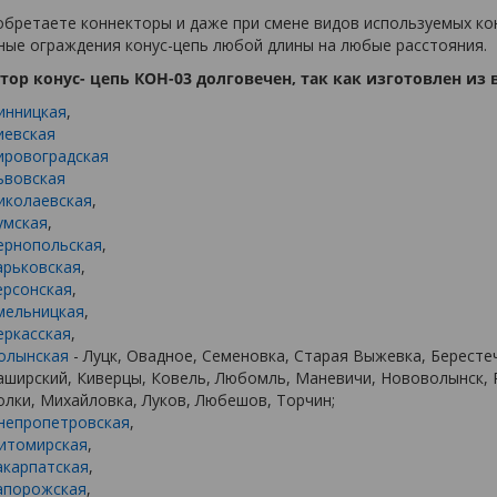
обретаете коннекторы и даже при смене видов используемых к
ные ограждения конус-цепь любой длины на любые расстояния.
тор конус- цепь КОН-03 долговечен, так как изготовлен из
инницкая
,
иевская
ировоградская
ьвовская
иколаевская
,
умская
,
ернопольская
,
арьковская
,
ерсонская
,
мельницкая
,
еркасская
,
олынская
- Луцк, Овадное, Семеновка, Старая Выжевка, Бересте
аширский, Киверцы, Ковель, Любомль, Маневичи, Нововолынск, 
олки, Михайловка, Луков, Любешов, Торчин;
непропетровская
,
итомирская
,
акарпатская
,
апорожская
,