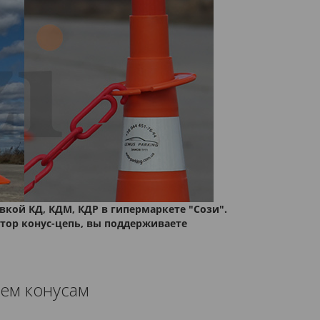
кой КД, КДМ, КДР в гипермаркете "Сози".
ктор конус-цепь, вы поддерживаете
сем конусам