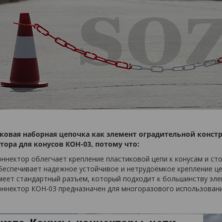
ковая наборная цепочка как элемент оградительной конст
тора для конусов КОН-03, потому что:
оннектор облегчает крепление пластиковой цепи к конусам и ст
беспечивает надежное устойчивое и нетрудоёмкое крепление це
меет стандартный разъем, который подходит к большинству эл
оннектор КОН-03 предназначен для многоразового использован