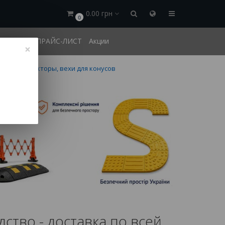
0.00 грн
0
и оплата
ПРАЙС-ЛИСТ
Акции
×
ые
Коннекторы, вехи для конусов
 оранжевый
ство - доставка по всей