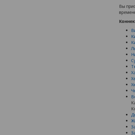
Вы при
времен
Коннек
В
К
К
Л
Н
С
Т
Х
Х
Х
Ч
В
К
К
Д
Ж
З
З