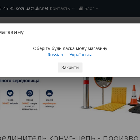
5-45-45 sozi-ua@ukr.net
Контакты
Блог
арьерность
Мобильные ограждения
Нас выбрали:
Доставка 
магазину
Главная
Парковочное оборудование
Конусы дорожн
Оберіть будь ласка мову магазину
Соединитель конус-цепь КОН03
Russian
Українська
Закрити
единитель конус-цепь - производ