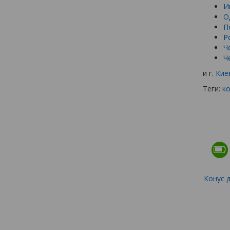
И
О
П
Р
Ч
Ч
и г.
Кие
Теги:
к
Конус 