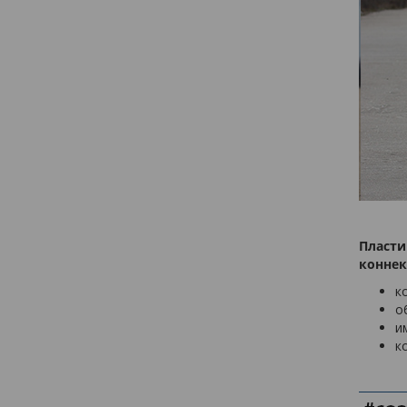
Пласти
коннек
к
о
и
к