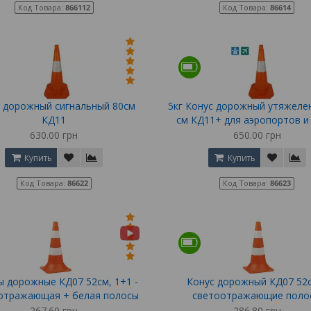
Код Товара:
866112
Код Товара:
86614
 дорожный сигнальный 80см
5кг Конус дорожный утяжеле
КД11
см КД11+ для аэропортов и
630.00 грн
650.00 грн
Купить
Купить
Код Товара:
86622
Код Товара:
86623
ы дорожные КД07 52см, 1+1 -
Конус дорожный КД07 52
отражающая + белая полосы
светоотражающие поло
267.60 грн
286.80 грн