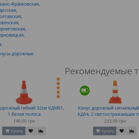
вано-Франковская
,
десская
,
олтавская
,
овенская
,
ерниговская
,
ерновицкая
,
в
.
онусы дорожные
Рекомендуемые 
дорожный гибкий 32см КДМ01,
Конус дорожный сигнальный
1 белая полоса
КД04, 2 светоотражающие 
140.00 грн
232.00 грн
Купить
Купить