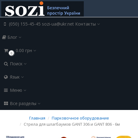
(050) 155-45-45 sozi-ua@ukr.net
Контакты
Блог
0.00 грн
0
Поиск
Язык
Меню
Все разделы
Главная
Парковочное оборудование
Стрела для шлагбаумов GANT 306 и GANT 806 - 6м