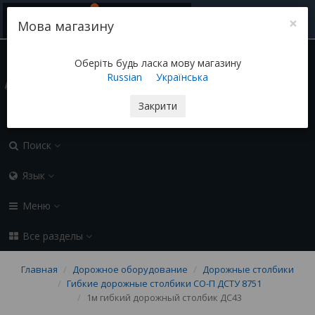
×
Мова магазину
(050) 155-45-45 sozi-ua@ukr.net
Контакты
Оберіть будь ласка мову магазину
Russian
Українська
Блог
Закрити
0.00 грн
0
Поиск
Язык
Меню
Все разделы
Главная
Дорожное оборудование
Дорожные столбики
Гибкие дорожные столбики СО-П ДСТУ 8751
1м гибкий дорожный столбик ДС43