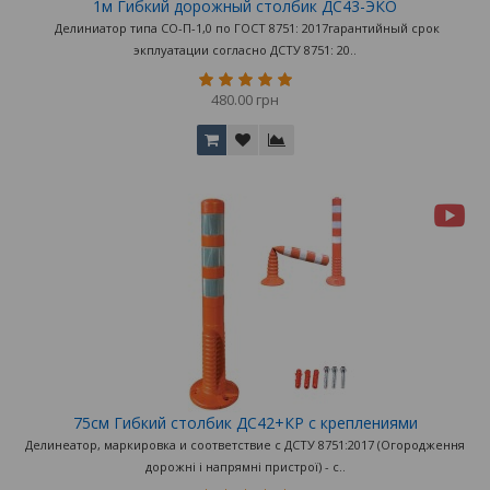
1м Гибкий дорожный столбик ДС43-ЭКО
Делиниатор типа СО-П-1,0 по ГОСТ 8751: 2017гарантийный срок
экплуатации согласно ДСТУ 8751: 20..
480.00 грн
75см Гибкий столбик ДС42+КР с креплениями
Делинеатор, маркировка и соответствие с ДСТУ 8751:2017 (Огородження
дорожні і напрямні пристрої) - с..